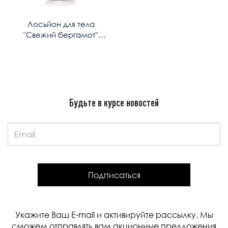
Лосьйон для тела
"Свежий бергамот"
MОROCCANOIL Body
Lotion Bergamot Fraiche
360ml
Будьте в курсе новостей
Email:
Подписаться
Укажите Ваш E-mail и активируйте рассылку. Мы
сможем отправлять вам акционные предложения