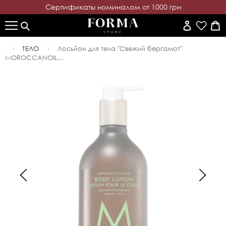
Cертификаты номиналом от 1000 грн
ТЕЛО
Лосьйон для тела "Свежий бергамот"
MОROCCANOIL...