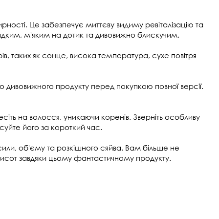
рності. Це забезпечує миттєву видиму ревіталізацію та
адким, м'яким на дотик та дивовижно блискучим.
в, таких як сонце, висока температура, сухе повітря
го дивовижного продукту перед покупкою повної версії.
сіть на волосся, уникаючи коренів. Зверніть особливу
ісуйте його за короткий час.
сили, об'єму та розкішного сяйва. Вам більше не
висот завдяки цьому фантастичному продукту.