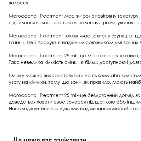
волосся.
Moroccanoil Treatment має жиронеповітряну текстуру, 
підсилення волосся, а також полегшує розчісування і 
Moroccanoil Treatment також має захисну функцію, що 
та інші. Цей продукт є надійним союзником для ваших в
Moroccanoil Treatment 25 ml - це мініатюрна упаковка
Така невелика кількість олійки є більш доступною і дозв
Олійку можна використовувати на сухому або вологому 
увагу на кінчики, тому що вони, як правило, мають найб
Moroccanoil Treatment 25 ml - це бездоганний догляд 
доведеться ховати своє волосся під шапкою або інши
Насолоджуйтесь наслідками надзвичайної магії Morocc
Це може вас зацікавити