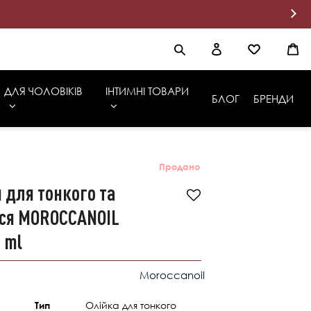
ДЛЯ ЧОЛОВІКІВ
ІНТИМНІ ТОВАРИ
БЛОГ
БРЕНДИ
Продано
 для тонкого та
сся MOROCCANOIL
 ml
Moroccanoil
Олійка для тонкого
Тип