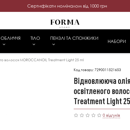
Cертифікати номіналом від 1000 грн
ОБЛИЧЧЯ
ТІЛО
ПЕНЗЛІ ТА СПОНЖИКИ
НАБОРИ
ного волосся MOROCCANOIL Treatment Light 25 ml
Код товару:
7290011521653
Відновлююча олія
освітленого воло
Treatment Light 25
0 відгуків