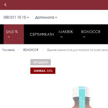
050 011 10 15
Допомога
050 011 10 15
Політика
конфіденційності
SALE %
МАКІЯЖ
ВОЛОССЯ
СЕРТИФІКАТИ
Працюємо щодня з 10:00 до 19:00
Оплата / Доставка
Головна
ВОЛОССЯ
Відновлююча олія для тонкого та освітле
ПРОДАНО
ЗНИЖКА
-15%