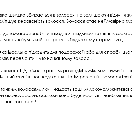
яка швидко вбирається в волосся, не залишаючи відчуття жи
поліпшує керованість волосся. Волосся стає неймовірно гл
допомагає запобігти шкоді від шкідливих зовнішніх факторі
олосся в будь-який час року і в будь-якому середовищі.
, яка ідеально підходить для подорожей або для спроби цьо
оляє перевірити її дію на вашому волоссі.
волоссі. Декілька крапель розподіліть між долонями і нане
ільший ступінь пошкодження. Потім розчешіть волосся і зач
за тонким волоссям, який надасть вашим локонам життєвої 
ми аксесуарами, оскільки воно буде досягати найбільших 
anoil Treatment!