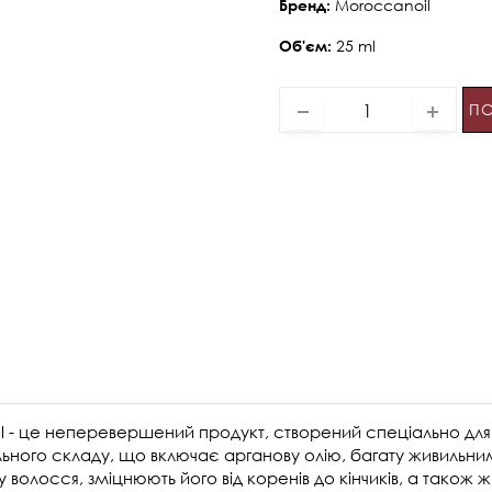
Moroccanoil
Бренд:
25 ml
Об'єм:
ПО
ml - це неперевершений продукт, створений спеціально для
ьного складу, що включає арганову олію, багату живильни
олосся, зміцнюють його від коренів до кінчиків, а також ж