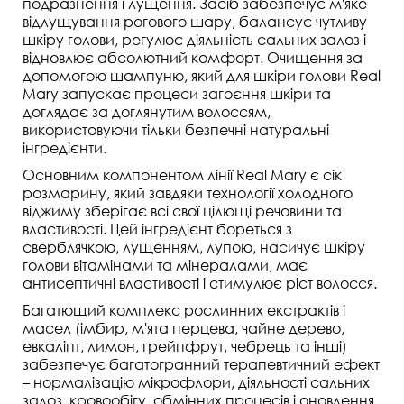
подразнення і лущення. Засіб забезпечує м'яке
відлущування рогового шару, балансує чутливу
шкіру голови, регулює діяльність сальних залоз і
відновлює абсолютний комфорт. Очищення за
допомогою шампуню, який для шкіри голови Real
Mary запускає процеси загоєння шкіри та
доглядає за доглянутим волоссям,
використовуючи тільки безпечні натуральні
інгредієнти.
Основним компонентом лінії Real Mary є сік
розмарину, який завдяки технології холодного
віджиму зберігає всі свої цілющі речовини та
властивості. Цей інгредієнт бореться з
сверблячкою, лущенням, лупою, насичує шкіру
голови вітамінами та мінералами, має
антисептичні властивості і стимулює ріст волосся.
Багатющий комплекс рослинних екстрактів і
масел (імбир, м'ята перцева, чайне дерево,
евкаліпт, лимон, грейпфрут, чебрець та інші)
забезпечує багатогранний терапевтичний ефект
– нормалізацію мікрофлори, діяльності сальних
залоз, кровообігу, обмінних процесів і оновлення.