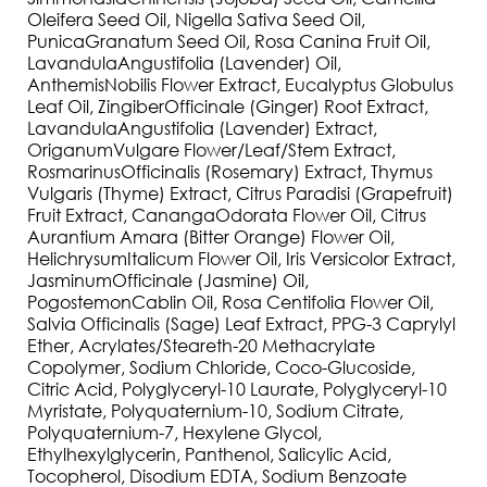
Oleifera Seed Oil, Nigella Sativa Seed Oil,
PunicaGranatum Seed Oil, Rosa Canina Fruit Oil,
LavandulaAngustifolia (Lavender) Oil,
AnthemisNobilis Flower Extract, Eucalyptus Globulus
Leaf Oil, ZingiberOfficinale (Ginger) Root Extract,
LavandulaAngustifolia (Lavender) Extract,
OriganumVulgare Flower/Leaf/Stem Extract,
RosmarinusOfficinalis (Rosemary) Extract, Thymus
Vulgaris (Thyme) Extract, Citrus Paradisi (Grapefruit)
Fruit Extract, CanangaOdorata Flower Oil, Citrus
Aurantium Amara (Bitter Orange) Flower Oil,
HelichrysumItalicum Flower Oil, Iris Versicolor Extract,
JasminumOfficinale (Jasmine) Oil,
PogostemonCablin Oil, Rosa Centifolia Flower Oil,
Salvia Officinalis (Sage) Leaf Extract, PPG-3 Caprylyl
Ether, Acrylates/Steareth-20 Methacrylate
Copolymer, Sodium Chloride, Coco-Glucoside,
Citric Acid, Polyglyceryl-10 Laurate, Polyglyceryl-10
Myristate, Polyquaternium-10, Sodium Citrate,
Polyquaternium-7, Hexylene Glycol,
Ethylhexylglycerin, Panthenol, Salicylic Acid,
Tocopherol, Disodium EDTA, Sodium Benzoate