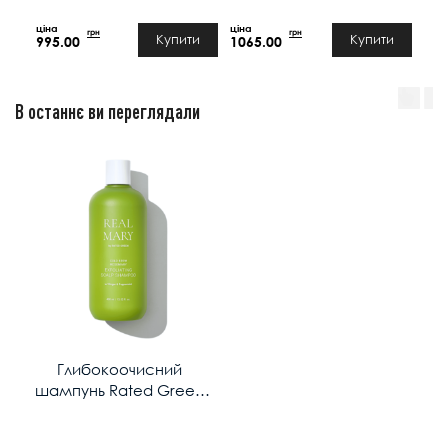
грн
грн
Купити
Купити
995.00
1065.00
147
В останнє ви переглядали
Глибокоочисний
шампунь Rated Green
REAL MARY 400 мл