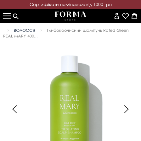
Cертифікати номіналом від 1000 грн
Semi Di Lino знижки -25%
ВОЛОССЯ
Глибокоочисний шампунь Rated Green
REAL MARY 400...