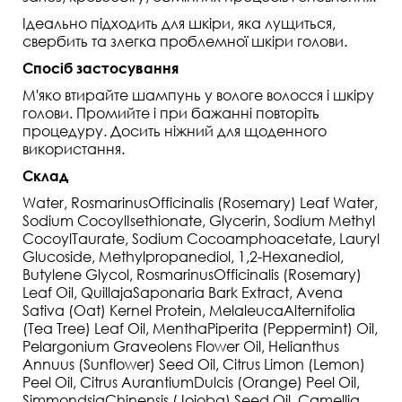
Ідеально підходить для шкіри, яка лущиться,
свербить та злегка проблемної шкіри голови.
Спосіб застосування
М'яко втирайте шампунь у вологе волосся і шкіру
голови. Промийте і при бажанні повторіть
процедуру. Досить ніжний для щоденного
використання.
Склад
Water, RosmarinusOfficinalis (Rosemary) Leaf Water,
Sodium CocoylIsethionate, Glycerin, Sodium Methyl
CocoylTaurate, Sodium Cocoamphoacetate, Lauryl
Glucoside, Methylpropanediol, 1,2-Hexanediol,
Butylene Glycol, RosmarinusOfficinalis (Rosemary)
Leaf Oil, QuillajaSaponaria Bark Extract, Avena
Sativa (Oat) Kernel Protein, MelaleucaAlternifolia
(Tea Tree) Leaf Oil, MenthaPiperita (Peppermint) Oil,
Pelargonium Graveolens Flower Oil, Helianthus
Annuus (Sunflower) Seed Oil, Citrus Limon (Lemon)
Peel Oil, Citrus AurantiumDulcis (Orange) Peel Oil,
SimmondsiaChinensis (Jojoba) Seed Oil, Camellia