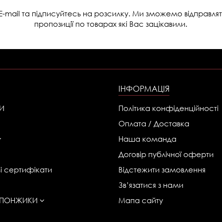
E-mail та підписуйтесь на розсилку. Ми зможемо відправлят
пропозиції по товарах які Вас зацікавили.
ІНФОРМАЦІЯ
И
Політика конфіденційності
Оплата / Доставка
Наша команда
Договір публічної оферти
і сертифікати
Відстежити замовлення
Зв’язатися з нами
 СПОНЖИКИ
Мапа сайту