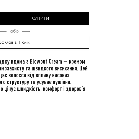
КУПИТИ
Замов в 1 клік
адку вдома з Blowout Cream — кремом
рмозахисту та швидкого висихання. Цей
щає волосся від впливу високих
го структуру та усуває пушіння.
то цінує швидкість, комфорт і здоров’я