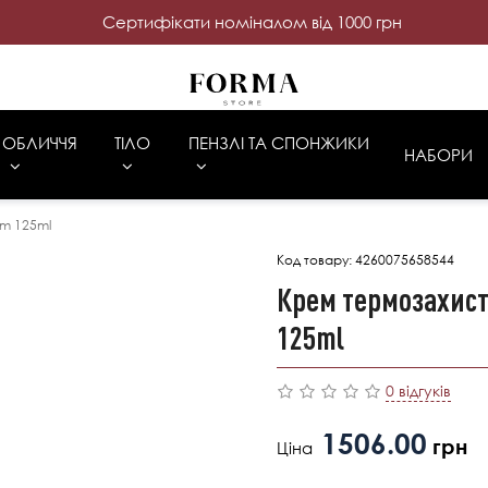
Cертифікати номіналом від 1000 грн
ОБЛИЧЧЯ
ТІЛО
ПЕНЗЛІ ТА СПОНЖИКИ
НАБОРИ
m 125ml
Код товару:
4260075658544
Крем термозахис
125ml
0 відгуків
1506.00
грн
Ціна