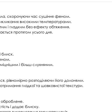
епла, скорочуючи час сушіння феном.
викликаних високими температурами.
стим і гладким без ефекту обтяження.
гається протягом усього дня.
і блиск.
феном.
 міцнішим і більш слухняним.
сся, рівномірно розподіляючи його долонями.
я отримання гладкої та шовковистої текстури.
но оброблене.
ість і додає блиску.
частого використання термоприладів.