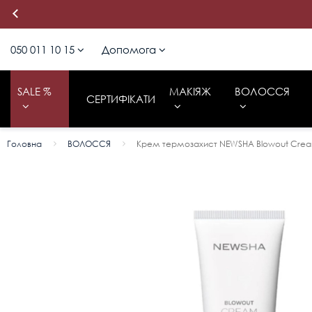
050 011 10 15
Допомога
050 011 10 15
Політика
конфіденційності
SALE %
МАКІЯЖ
ВОЛОССЯ
СЕРТИФІКАТИ
Працюємо щодня з 10:00 до 19:00
Оплата / Доставка
Головна
ВОЛОССЯ
Крем термозахист NEWSHA Blowout Crea