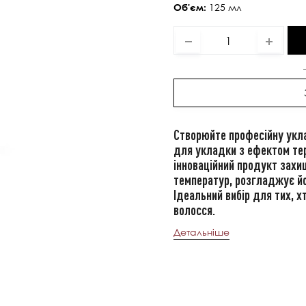
125 мл
Об'єм:
Створюйте професійну укл
для укладки з ефектом те
інноваційний продукт захи
температур, розгладжує йо
Ідеальний вибір для тих, х
волосся.
Детальніше