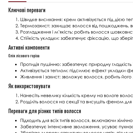
Ключові переваги
Швидке висихання: крем активізується під дією т
Термозахист: захищає волосся від пошкоджень, 
Розгладження і м’якість: робить волосся шовкови
Стійкість укладки: забезпечує фіксацію, що збері
Активні компоненти
Олія лісового горіха
Протидія пушінню: забезпечує природну гладкість 
Активізується теплом: підсилює ефект укладки 
Живлення і захист: зволожує волосся, робить його
Як використовувати
Нанесіть невелику кількість крему на вологе воло
Розділіть волосся на секції та висушіть феном дл
Переваги для різних типів волосся
Підходить для всіх типів волосся, включаючи хіміч
Забезпечує інтенсивне зволоження, усуває пухнаст
Зберігає здорову структуру волосся навіть після 