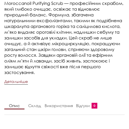
Moroccanoil Purifying Scrub — професійним скрабом,
який глибоко очищає, освіжає та відновлює
природний баланс. Формула, збагачена
натуральними ексфоліантами, такими як подрібнена
шкаралупа арганового горіха та саліцилова кислота,
м’яко видаляє ороговілі клітини, надлишки себуму та
залишки засобів для укладки. Цей скраб не лише
очищує, а й активізує мікроциркуляцію, покращуючи
загальний стан шкіри голови, сприяючи здоровому
росту волосся. Завдяки аргановій олії та ефірним
оліям м’яти й лаванди, засіб живить, заспокоює і
залишає відчуття свіжості вже після першого
застосування.
Детальніше
Опис
Склад
Використання
Відгуки
0