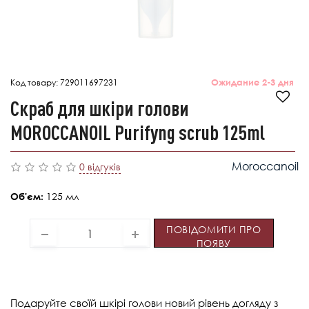
Код товару:
729011697231
Ожидание 2-3 дня
Скраб для шкіри голови
MОROCCANOIL Purifyng scrub 125ml
Moroccanoil
0 відгуків
125 мл
Об'єм:
ПОВІДОМИТИ ПРО
ПОЯВУ
Подаруйте своїй шкірі голови новий рівень догляду з