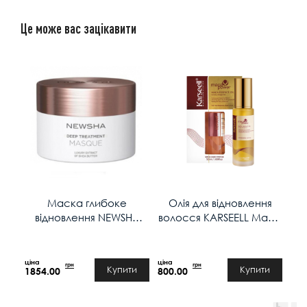
Це може вас зацікавити
Маска глибоке
Олія для відновлення
відновлення NEWSHA
волосся KARSEELL Maca
Deep Treatment Masque
Essence Oil 50ml
150ml
грн
грн
Купити
Купити
1854.00
800.00