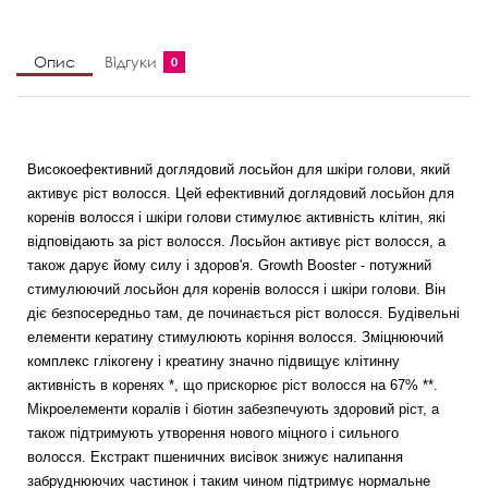
Опис
Відгуки
0
Високоефективний доглядовий лосьйон для шкіри голови, який
активує ріст волосся. Цей ефективний доглядовий лосьйон для
коренів волосся і шкіри голови стимулює активність клітин, які
відповідають за ріст волосся. Лосьйон активує ріст волосся, а
також дарує йому силу і здоров'я. Growth Booster - потужний
стимулюючий лосьйон для коренів волосся і шкіри голови. Він
діє безпосередньо там, де починається ріст волосся. Будівельні
елементи кератину стимулюють коріння волосся. Зміцнюючий
комплекс глікогену і креатину значно підвищує клітинну
активність в коренях *, що прискорює ріст волосся на 67% **.
Мікроелементи коралів і біотин забезпечують здоровий ріст, а
також підтримують утворення нового міцного і сильного
волосся. Екстракт пшеничних висівок знижує налипання
забруднюючих частинок і таким чином підтримує нормальне