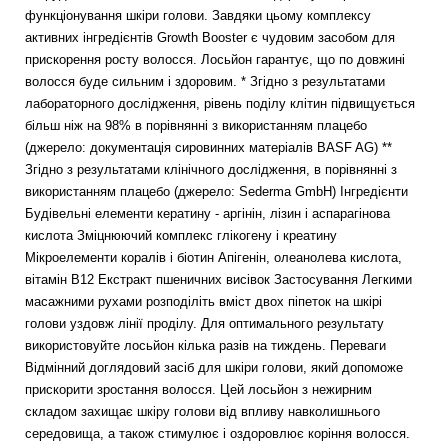
функціонування шкіри голови. Завдяки цьому комплексу
активних інгредієнтів Growth Booster є чудовим засобом для
прискорення росту волосся. Лосьйон гарантує, що по довжині
волосся буде сильним і здоровим. * Згідно з результатами
лабораторного дослідження, рівень поділу клітин підвищується
більш ніж на 98% в порівнянні з використанням плацебо
(джерело: документація сировинних матеріалів BASF AG) **
Згідно з результатами клінічного дослідження, в порівнянні з
використанням плацебо (джерело: Sederma GmbH) Інгредієнти
Будівельні елементи кератину - аргінін, лізин і аспарагінова
кислота Зміцнюючий комплекс глікогену і креатину
Мікроелементи коралів і біотин Апігенін, олеанолева кислота,
вітамін В12 Екстракт пшеничних висівок Застосування Легкими
масажними рухами розподіліть вміст двох піпеток на шкірі
голови уздовж лінії проділу. Для оптимального результату
використовуйте лосьйон кілька разів на тиждень. Переваги
Відмінний доглядовий засіб для шкіри голови, який допоможе
прискорити зростання волосся. Цей лосьйон з нежирним
складом захищає шкіру голови від впливу навколишнього
середовища, а також стимулює і оздоровлює коріння волосся.