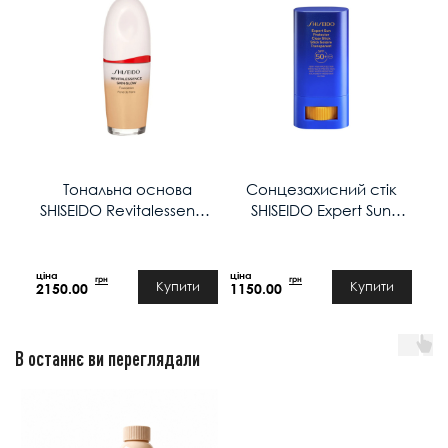
Тональна основа
Сонцезахисний стік
С
SHISEIDO Revitalessence
SHISEIDO Expert Sun
д
Skin Glow Foundation
Clear SPF50 20g
SPF30 30ml у відтінку: 160
Shell
грн
грн
Купити
Купити
2150.00
1150.00
135
В останнє ви переглядали