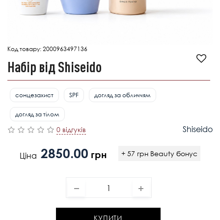
Код товару:
2000963497136
Набір від Shiseido
сонцезахист
SPF
догляд за обличчям
догляд за тілом
Shiseido
0 відгуків
2850.00
грн
+ 57 грн Beauty бонус
Ціна
КУПИТИ