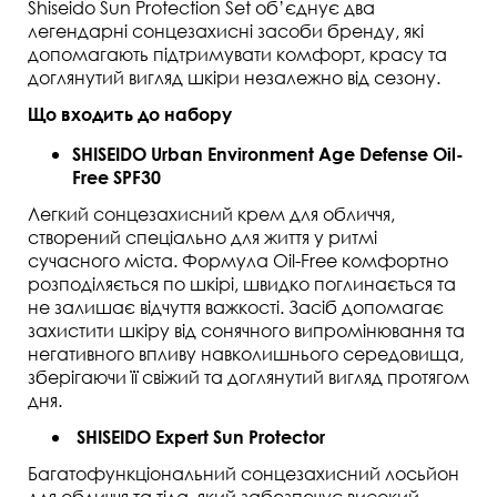
Shiseido Sun Protection Set
об’єднує два
легендарні сонцезахисні засоби бренду, які
допомагають підтримувати комфорт, красу та
доглянутий вигляд шкіри незалежно від сезону.
Що входить до набору
SHISEIDO Urban Environment Age Defense Oil-
Free SPF30
Легкий сонцезахисний крем для обличчя,
створений спеціально для життя у ритмі
сучасного міста. Формула Oil-Free комфортно
розподіляється по шкірі, швидко поглинається та
не залишає відчуття важкості. Засіб допомагає
захистити шкіру від сонячного випромінювання та
негативного впливу навколишнього середовища,
зберігаючи її свіжий та доглянутий вигляд протягом
дня.
SHISEIDO Expert Sun Protector
Багатофункціональний сонцезахисний лосьйон
для обличчя та тіла, який забезпечує високий