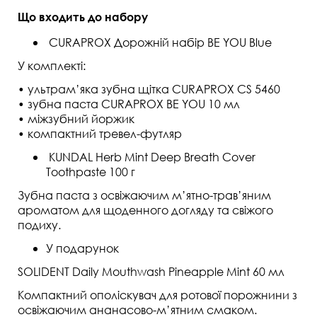
Що входить до набору
CURAPROX Дорожній набір BE YOU Blue
У комплекті:
• ультрам’яка зубна щітка CURAPROX CS 5460
• зубна паста CURAPROX BE YOU 10 мл
• міжзубний йоржик
• компактний тревел-футляр
KUNDAL Herb Mint Deep Breath Cover
Toothpaste 100 г
Зубна паста з освіжаючим м’ятно-трав’яним
ароматом для щоденного догляду та свіжого
подиху.
У подарунок
SOLIDENT Daily Mouthwash Pineapple Mint 60 мл
Компактний ополіскувач для ротової порожнини з
освіжаючим ананасово-м’ятним смаком.