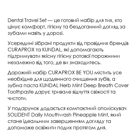
Dental Travel Set
— це готовий набір для тих, хто
цінує комфорт, гігієну та бездоганний догляд за
зубами навіть у дорозі.
Усередині зібрані продукти від провідних брендів
CURAPROX
та
KUNDAL
, які допомагають
підтримувати якісну гігієну ротової порожнини
незалежно від того, де ви знаходитесь.
Дорожній набір
CURAPROX BE YOU
містить усе
необхідне для щоденного очищення зубів, а
зубна паста
KUNDAL Herb Mint Deep Breath Cover
Toothpaste
дарує тривале відчуття свіжості та
чистоти.
У подарунок додається компактний ополіскувач
SOLIDENT Daily Mouthwash Pineapple Mint
, який
стане ідеальним завершенням догляду та
допоможе освіжити подих протягом дня.