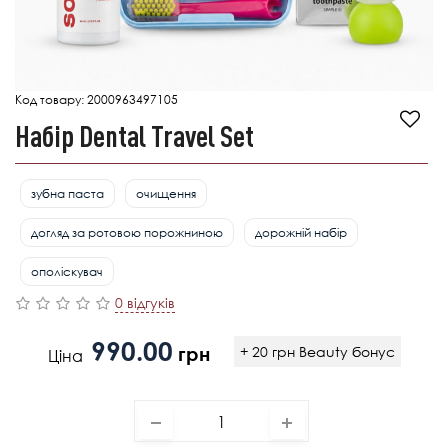
Код товару:
2000963497105
Набір Dental Travel Set
зубна паста
очищення
догляд за ротовою порожниною
дорожній набір
ополіскувач
0 відгуків
990.00
грн
+ 20 грн Beauty бонус
Ціна