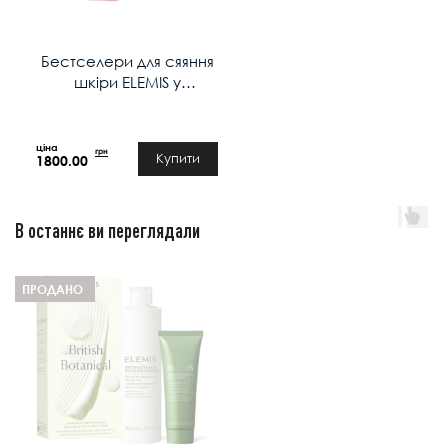
Бестселери для сяяння
шкіри ELEMIS у
дизайнерській сумці-
шопері Kit: ELEMIS x
ShrimsGlow Discovery
грн
Купити
1800.00
В останнє ви переглядали
ПРОДАНО