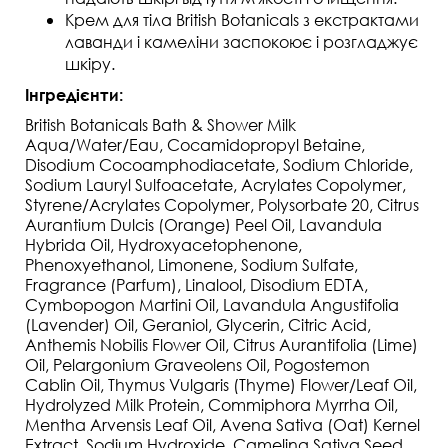
Крем для тіла British Botanicals з екстрактами
лаванди і камеліни заспокоює і розгладжує
шкіру.
Інгредієнти:
British Botanicals Bath & Shower Milk
Aqua/Water/Eau, Cocamidopropyl Betaine,
Disodium Cocoamphodiacetate, Sodium Chloride,
Sodium Lauryl Sulfoacetate, Acrylates Copolymer,
Styrene/Acrylates Copolymer, Polysorbate 20, Citrus
Aurantium Dulcis (Orange) Peel Oil, Lavandula
Hybrida Oil, Hydroxyacetophenone,
Phenoxyethanol, Limonene, Sodium Sulfate,
Fragrance (Parfum), Linalool, Disodium EDTA,
Cymbopogon Martini Oil, Lavandula Angustifolia
(Lavender) Oil, Geraniol, Glycerin, Citric Acid,
Anthemis Nobilis Flower Oil, Citrus Aurantifolia (Lime)
Oil, Pelargonium Graveolens Oil, Pogostemon
Cablin Oil, Thymus Vulgaris (Thyme) Flower/Leaf Oil,
Hydrolyzed Milk Protein, Commiphora Myrrha Oil,
Mentha Arvensis Leaf Oil, Avena Sativa (Oat) Kernel
Extract, Sodium Hydroxide, Camelina Sativa Seed