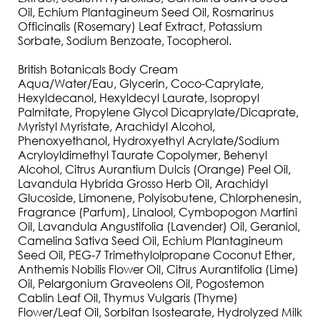
Oil, Echium Plantagineum Seed Oil, Rosmarinus
Officinalis (Rosemary) Leaf Extract, Potassium
Sorbate, Sodium Benzoate, Tocopherol.
British Botanicals Body Cream
Aqua/Water/Eau, Glycerin, Coco-Caprylate,
Hexyldecanol, Hexyldecyl Laurate, Isopropyl
Palmitate, Propylene Glycol Dicaprylate/Dicaprate,
Myristyl Myristate, Arachidyl Alcohol,
Phenoxyethanol, Hydroxyethyl Acrylate/Sodium
Acryloyldimethyl Taurate Copolymer, Behenyl
Alcohol, Citrus Aurantium Dulcis (Orange) Peel Oil,
Lavandula Hybrida Grosso Herb Oil, Arachidyl
Glucoside, Limonene, Polyisobutene, Chlorphenesin,
Fragrance (Parfum), Linalool, Cymbopogon Martini
Oil, Lavandula Angustifolia (Lavender) Oil, Geraniol,
Camelina Sativa Seed Oil, Echium Plantagineum
Seed Oil, PEG-7 Trimethylolpropane Coconut Ether,
Anthemis Nobilis Flower Oil, Citrus Aurantifolia (Lime)
Oil, Pelargonium Graveolens Oil, Pogostemon
Cablin Leaf Oil, Thymus Vulgaris (Thyme)
Flower/Leaf Oil, Sorbitan Isostearate, Hydrolyzed Milk