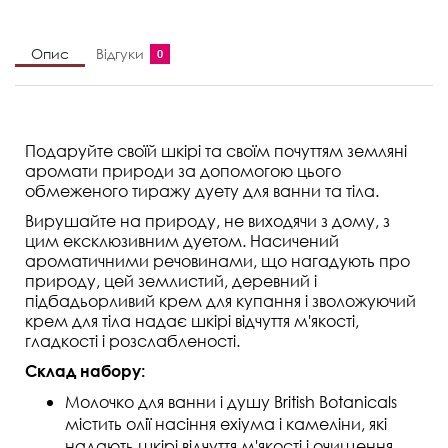
Опис
Відгуки
0
Подаруйте своїй шкірі та своїм почуттям земляні
аромати природи за допомогою цього
обмеженого тиражу дуету для ванни та тіла.
Вирушайте на природу, не виходячи з дому, з
цим ексклюзивним дуетом. Насичений
ароматичними речовинами, що нагадують про
природу, цей землистий, деревний і
підбадьорливий крем для купання і зволожуючий
крем для тіла надає шкірі відчуття м'якості,
гладкості і розслабленості.
Склад набору:
Молочко для ванни і душу British Botanicals
містить олії насіння ехіума і камеліни, які
надають шкірі відчуття м'якості і очищення.