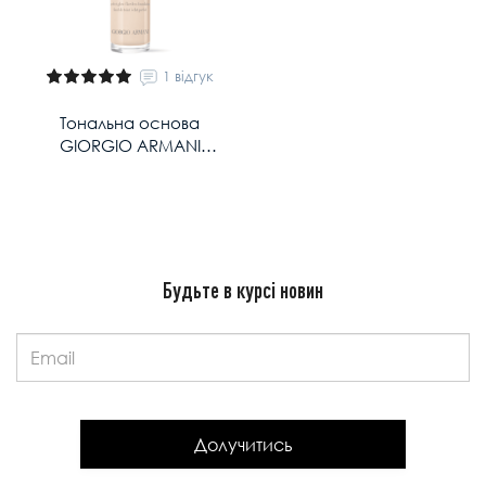
1 відгук
Тональна основа
GIORGIO ARMANI
Luminous Silk perfect glow
foundation 18 ml у відтінку:
4
Будьте в курсі новин
Email:
Долучитись