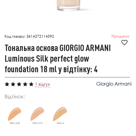
Код товару:
3614272114592
Продано
Тональна основа GIORGIO ARMANI
Luminous Silk perfect glow
foundation 18 ml у відтінку: 4
Giorgio Armani
1 відгук
Відтінок:
18ml_4.25
18ml_3.75
18ml_4