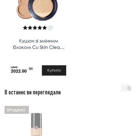
Кушон зі змінним
блоком Cu Skin Clean-
Up Skinfit Cushion SPF 50+
PA +++ у відтінку: 21
LIGHT BEIGE
грн
Купити
2022.00
В останнє ви переглядали
ПРОДАНО