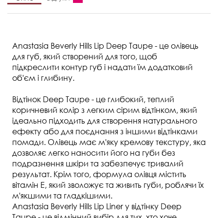
Anastasia Beverly Hills Lip Deep Taupe - це олівець
для губ, який створений для того, щоб
підкреслити контур губ і надати їм додатковий
об'єм і глибину.
Відтінок Deep Taupe - це глибокий, теплий
коричневий колір з легким сірим відтінком, який
ідеально підходить для створення натурального
ефекту або для поєднання з іншими відтінками
помади. Олівець має м'яку кремову текстуру, яка
дозволяє легко наносити його на губи без
подразнення шкіри та забезпечує тривалий
результат. Крім того, формула олівця містить
вітамін Е, який зволожує та живить губи, роблячи їх
м'якшими та гладкішими.
Anastasia Beverly Hills Lip Liner у відтінку Deep
Taupe - це відмінний вибір для тих, хто хоче