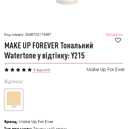
Код товару:
3548752175487
Продано
MAKE UP FOREVER Тональний
Watertone у відтінку: Y215
Make Up For Ever
3 відгука
Відтінок:
Y215
Make Up For Ever
Бренд:
Тональний крем
Тип продукту: