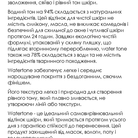
зволоження, сяйво і рівний тон шкіри.
Водний тон на 94% складається з натуральних
інгредієнтів. Цей відтінок для чистої шкіри не
містить силікону, масла, не викликає комедонів і
безпечний для схильної до акне і чутливої шкіри
протягом 24 годин. Завдяки екологічно чистій
формулі, упакованій у скляну пляшку, що
підлягає вторинному переробленню, water tone
також на 78% складається з води та не містить
інгредієнтів тваринного походження.
Watertone забезпечує легке і середнє
нарощуване покриття з бездоганним, сяючим
фінішем.
Його текстура легка і природна для створення
рівного тону, який плавно зливається, не
утворюючи ліній або текстури.
Watertone - це ідеальний самовирівнювальний
відтінок шкіри, який тримається протягом усього
дня з гарантією стійкості до перенесення. Цей
продукт захищений від масок, вологи, поту і
водонепроникний.