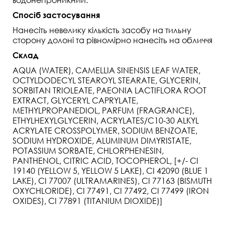
Спосіб застосування
Нанесіть невелику кількість засобу на тильну
сторону долоні та рівномірно нанесіть на обличчя
Склад
AQUA (WATER), CAMELLIA SINENSIS LEAF WATER,
OCTYLDODECYL STEAROYL STEARATE, GLYCERIN,
SORBITAN TRIOLEATE, PAEONIA LACTIFLORA ROOT
EXTRACT, GLYCERYL CAPRYLATE,
METHYLPROPANEDIOL, PARFUM (FRAGRANCE),
ETHYLHEXYLGLYCERIN, ACRYLATES/C10-30 ALKYL
ACRYLATE CROSSPOLYMER, SODIUM BENZOATE,
SODIUM HYDROXIDE, ALUMINUM DIMYRISTATE,
POTASSIUM SORBATE, CHLORPHENESIN,
PANTHENOL, CITRIC ACID, TOCOPHEROL, [+/- CI
19140 (YELLOW 5, YELLOW 5 LAKE), CI 42090 (BLUE 1
LAKE), CI 77007 (ULTRAMARINES), CI 77163 (BISMUTH
OXYCHLORIDE), CI 77491, CI 77492, CI 77499 (IRON
OXIDES), CI 77891 (TITANIUM DIOXIDE)]