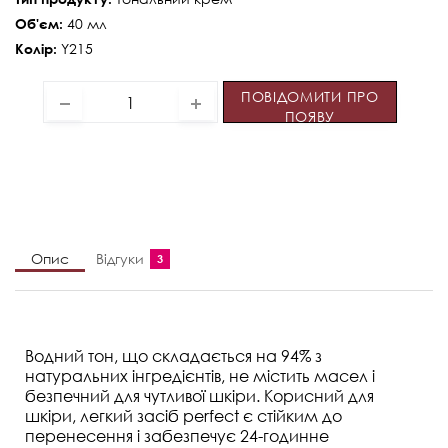
40 мл
Об'єм:
Y215
Колір:
ПОВІДОМИТИ ПРО
ПОЯВУ
Опис
Відгуки
3
Водний тон, що складається на 94% з
натуральних інгредієнтів, не містить масел і
безпечний для чутливої шкіри. Корисний для
шкіри, легкий засіб perfect є стійким до
перенесення і забезпечує 24-годинне